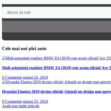
Cele mai noi știri auto
Mult-așteptatul roadster BMW Z4 (2019) este acum oficial! Are 3
0 Comments
august 24, 2018
Hyundai Elantra 2019 devine oficial; Adoptă un design mai agresi
0 Comments
august 23, 2018
Arată mai multe articole