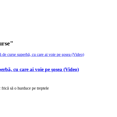
urse"
rbă, cu care ai voie pe şosea (Video)
 frică să o hurduce pe treptele