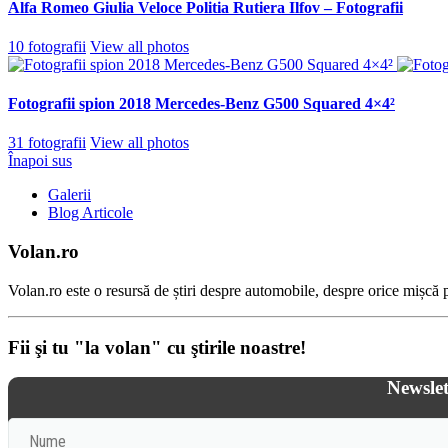
Alfa Romeo Giulia Veloce Politia Rutiera Ilfov – Fotografii
10 fotografii
View all photos
Fotografii spion 2018 Mercedes-Benz G500 Squared 4×4²
31 fotografii
View all photos
Înapoi sus
Galerii
Blog Articole
Volan.ro
Volan.ro este o resursă de știri despre automobile, despre orice mișcă pe
Fii şi tu "la volan" cu ştirile noastre!
Newslet