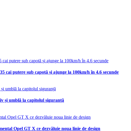
35 cai putere sub capotă și ajunge la 100km/h în 4.6 secunde
v și umblă la capitolul siguranță
mental Opel GT X ce dezvăluie noua linie de design