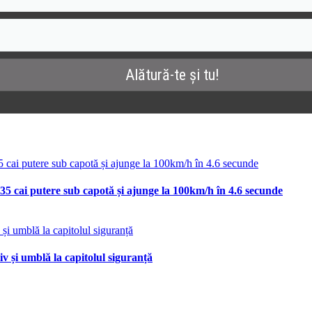
35 cai putere sub capotă și ajunge la 100km/h în 4.6 secunde
v și umblă la capitolul siguranță