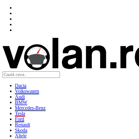
Dacia
Volkswagen
Audi
BMW
Mercedes-Benz
Tesla
Ford
Renault
Skoda
Altele