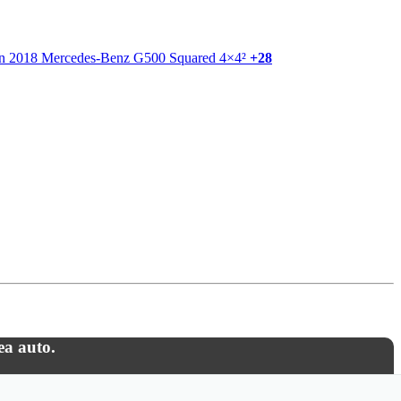
+28
ea auto.