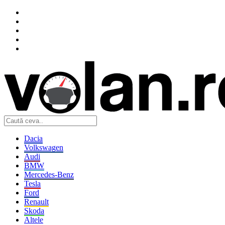
Dacia
Volkswagen
Audi
BMW
Mercedes-Benz
Tesla
Ford
Renault
Skoda
Altele