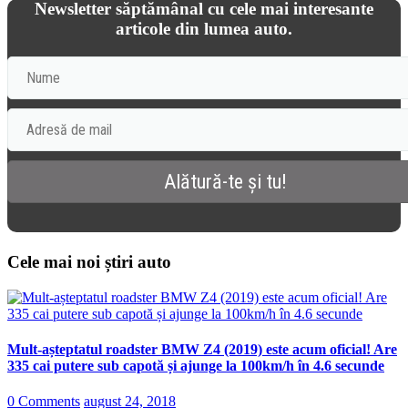
Newsletter săptămânal cu cele mai interesante
articole din lumea auto.
Cele mai noi știri auto
Mult-așteptatul roadster BMW Z4 (2019) este acum oficial! Are
335 cai putere sub capotă și ajunge la 100km/h în 4.6 secunde
0 Comments
august 24, 2018