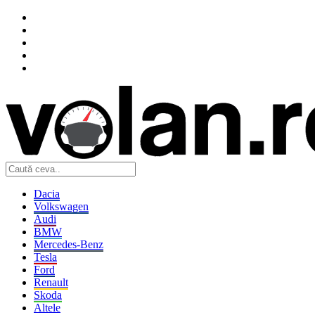
Dacia
Volkswagen
Audi
BMW
Mercedes-Benz
Tesla
Ford
Renault
Skoda
Altele