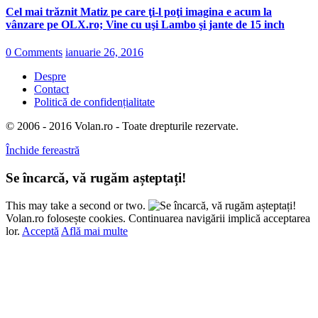
Cel mai trăznit Matiz pe care ţi-l poţi imagina e acum la
vânzare pe OLX.ro; Vine cu uşi Lambo şi jante de 15 inch
0 Comments
ianuarie 26, 2016
Despre
Contact
Politică de confidențialitate
© 2006 - 2016 Volan.ro - Toate drepturile rezervate.
Închide fereastră
Se încarcă, vă rugăm așteptați!
This may take a second or two.
Volan.ro folosește cookies. Continuarea navigării implică acceptarea
lor.
Acceptă
Află mai multe