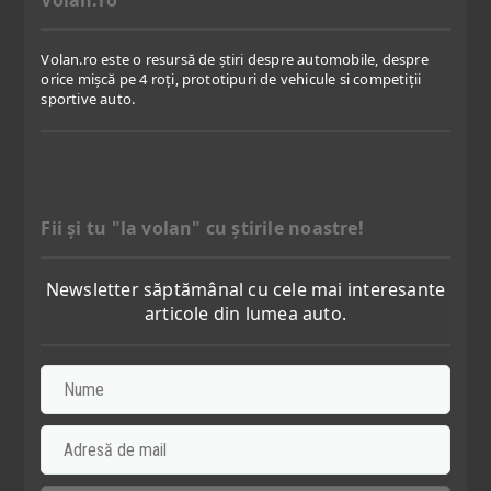
Volan.ro
Volan.ro este o resursă de știri despre automobile, despre
orice mișcă pe 4 roți, prototipuri de vehicule si competiții
sportive auto.
Fii şi tu "la volan" cu ştirile noastre!
Newsletter săptămânal cu cele mai interesante
articole din lumea auto.