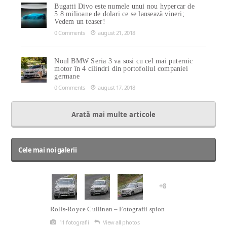
Bugatti Divo este numele unui nou hypercar de
5.8 milioane de dolari ce se lansează vineri;
Vedem un teaser!
0 Comments
august 21, 2018
Noul BMW Seria 3 va sosi cu cel mai puternic
motor în 4 cilindri din portofoliul companiei
germane
0 Comments
august 17, 2018
Arată mai multe articole
Cele mai noi galerii
+8
Rolls-Royce Cullinan – Fotografii spion
11 fotografii
View all photos