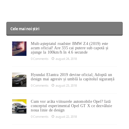
Cele mai noi știri
Mult-așteptatul roadster BMW Z4 (2019) este
acum oficial! Are 335 cai putere sub capotă și
ajunge la 100km/h în 4.6 secunde
0 Comments
august 24, 2018
Hyundai Elantra 2019 devine oficial; Adoptă un
design mai agresiv și umblă la capitolul siguranță
0 Comments
august 23, 2018
Cum vor arăta viitoarele automobile Opel? Iată
conceptul experimental Opel GT X ce dezvăluie
noua linie de design
0 Comments
august 22, 2018