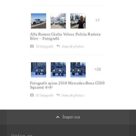
+7
Alfa Romeo Giulia Veloce Politia Rutiera
Ilfov – Fotografii
10 fotografii
View all photos
+28
Fotografii spion 2018 Mercedes-Benz G500
Squared 4×4²
31 fotografii
View all photos
Înapoi sus