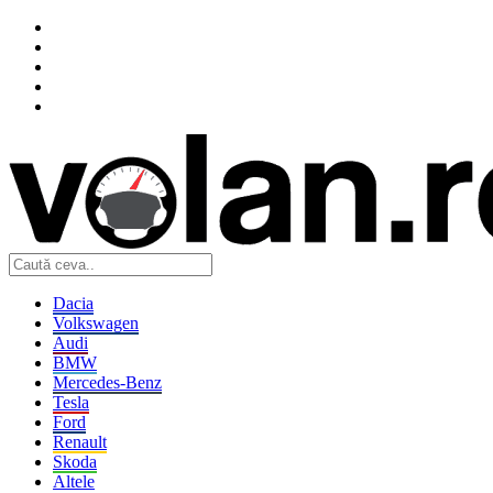
Dacia
Volkswagen
Audi
BMW
Mercedes-Benz
Tesla
Ford
Renault
Skoda
Altele