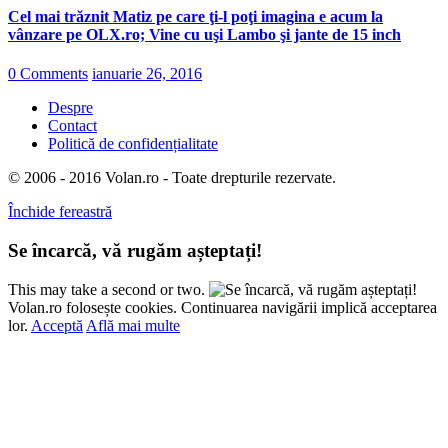
Cel mai trăznit Matiz pe care ţi-l poţi imagina e acum la
vânzare pe OLX.ro; Vine cu uşi Lambo şi jante de 15 inch
0 Comments
ianuarie 26, 2016
Despre
Contact
Politică de confidențialitate
© 2006 - 2016 Volan.ro - Toate drepturile rezervate.
Închide fereastră
Se încarcă, vă rugăm așteptați!
This may take a second or two.
Volan.ro folosește cookies. Continuarea navigării implică acceptarea
lor.
Acceptă
Află mai multe