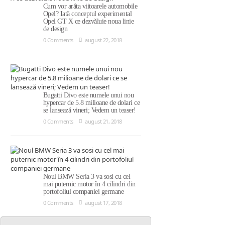
Cum vor arăta viitoarele automobile
Opel? Iată conceptul experimental
Opel GT X ce dezvăluie noua linie
de design
0 Comments
august 22, 2018
Bugatti Divo este numele unui nou
hypercar de 5.8 milioane de dolari ce
se lansează vineri; Vedem un teaser!
0 Comments
august 21, 2018
Noul BMW Seria 3 va sosi cu cel
mai puternic motor în 4 cilindri din
portofoliul companiei germane
0 Comments
august 17, 2018