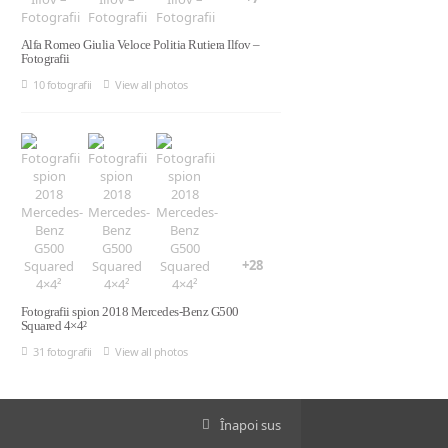
Alfa Romeo Giulia Veloce Politia Rutiera Ilfov –
Fotografii
10 fotografii
View all photos
+28
Fotografii spion 2018 Mercedes-Benz G500
Squared 4×4²
31 fotografii
View all photos
Înapoi sus