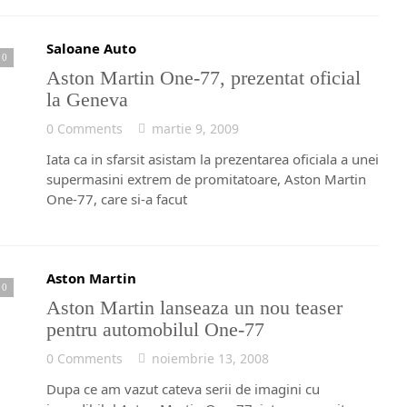
Saloane Auto
0
Aston Martin One-77, prezentat oficial
la Geneva
0 Comments
martie 9, 2009
Iata ca in sfarsit asistam la prezentarea oficiala a unei
supermasini extrem de promitatoare, Aston Martin
One-77, care si-a facut
Aston Martin
0
Aston Martin lanseaza un nou teaser
pentru automobilul One-77
0 Comments
noiembrie 13, 2008
Dupa ce am vazut cateva serii de imagini cu