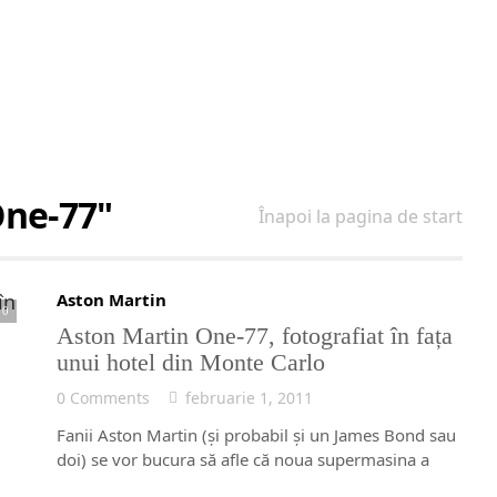
One-77"
Înapoi la pagina de start
Aston Martin
0
Aston Martin One-77, fotografiat în fața
unui hotel din Monte Carlo
0 Comments
februarie 1, 2011
Fanii Aston Martin (şi probabil şi un James Bond sau
doi) se vor bucura să afle că noua supermasina a