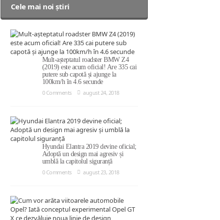
Cele mai noi știri
Mult-așteptatul roadster BMW Z4
(2019) este acum oficial! Are 335 cai
putere sub capotă și ajunge la
100km/h în 4.6 secunde
0 Comments
august 24, 2018
Hyundai Elantra 2019 devine oficial;
Adoptă un design mai agresiv și
umblă la capitolul siguranță
0 Comments
august 23, 2018