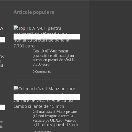
Articole populare
Top 10 ATV-uri pentru
pasionații de off-road și nu
BMW
numai cu prețuri de până la
!
7.700 euro
tă
0 Comments
Cel mai trăznit Matiz pe care
ţi-l poţi imagina e acum la
vânzare pe OLX.ro; Vine cu
ne
uşi Lambo şi jante de 15 inch
ai
l
0 Comments