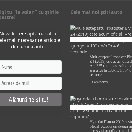
i şi tu "la volan" cu ştirile
Cele mai noi știri auto
oastre!
Newsletter săptămânal cu
ele mai interesante articole
din lumea auto.
Mult-așteptatul roadster 
Z4 (2019) este acum oficial
Are 335 cai putere sub capo
și ajunge la 100km/h în 4.6
secunde
0 Comments
Hyundai Elantra 2019 devi
oficial; Adoptă un design m
agresiv și umblă la capitolu