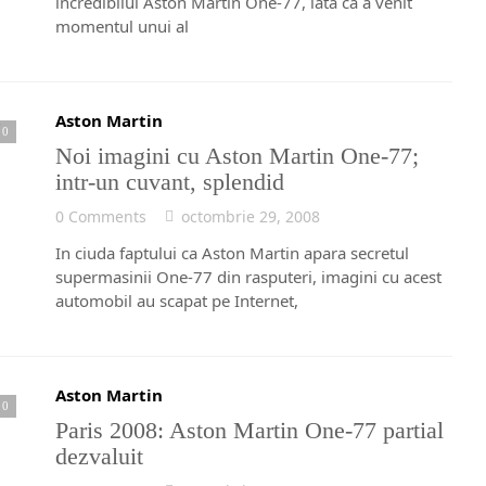
incredibilul Aston Martin One-77, iata ca a venit
momentul unui al
Aston Martin
0
Noi imagini cu Aston Martin One-77;
intr-un cuvant, splendid
0 Comments
octombrie 29, 2008
In ciuda faptului ca Aston Martin apara secretul
supermasinii One-77 din rasputeri, imagini cu acest
automobil au scapat pe Internet,
Aston Martin
0
Paris 2008: Aston Martin One-77 partial
dezvaluit