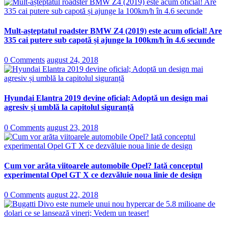
Mult-așteptatul roadster BMW Z4 (2019) este acum oficial! Are
335 cai putere sub capotă și ajunge la 100km/h în 4.6 secunde
0 Comments
august 24, 2018
Hyundai Elantra 2019 devine oficial; Adoptă un design mai
agresiv și umblă la capitolul siguranță
0 Comments
august 23, 2018
Cum vor arăta viitoarele automobile Opel? Iată conceptul
experimental Opel GT X ce dezvăluie noua linie de design
0 Comments
august 22, 2018