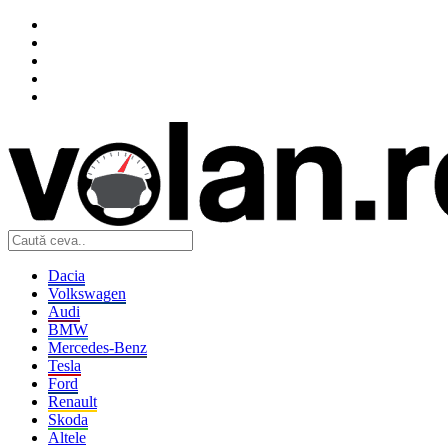
Dacia
Volkswagen
Audi
BMW
Mercedes-Benz
Tesla
Ford
Renault
Skoda
Altele