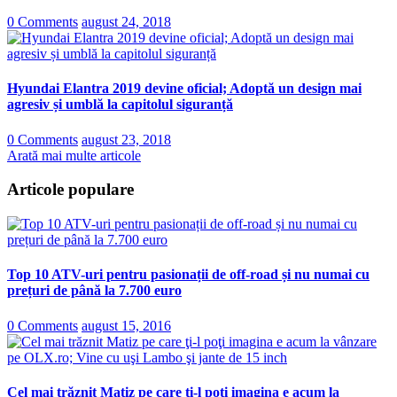
0 Comments
august 24, 2018
Hyundai Elantra 2019 devine oficial; Adoptă un design mai
agresiv și umblă la capitolul siguranță
0 Comments
august 23, 2018
Arată mai multe articole
Articole populare
Top 10 ATV-uri pentru pasionații de off-road și nu numai cu
prețuri de până la 7.700 euro
0 Comments
august 15, 2016
Cel mai trăznit Matiz pe care ţi-l poţi imagina e acum la