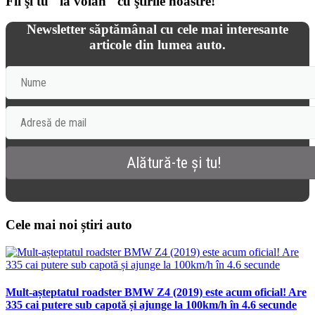
Fii şi tu "la volan" cu ştirile noastre!
Newsletter săptămânal cu cele mai interesante
articole din lumea auto.
Cele mai noi știri auto
Mult-așteptatul roadster BMW Z4 (2019) este acum oficial! Are
335 cai putere sub capotă și ajunge la 100km/h în 4.6 secunde