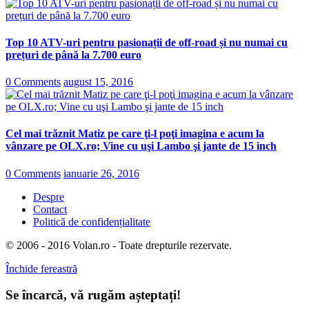
Top 10 ATV-uri pentru pasionații de off-road și nu numai cu
prețuri de până la 7.700 euro
0 Comments
august 15, 2016
Cel mai trăznit Matiz pe care ţi-l poţi imagina e acum la
vânzare pe OLX.ro; Vine cu uşi Lambo şi jante de 15 inch
0 Comments
ianuarie 26, 2016
Despre
Contact
Politică de confidențialitate
© 2006 - 2016 Volan.ro - Toate drepturile rezervate.
Închide fereastră
Se încarcă, vă rugăm așteptați!