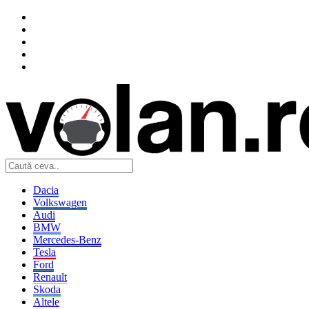
Dacia
Volkswagen
Audi
BMW
Mercedes-Benz
Tesla
Ford
Renault
Skoda
Altele