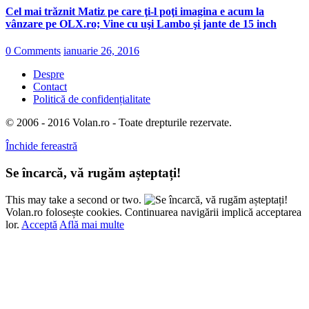
Cel mai trăznit Matiz pe care ţi-l poţi imagina e acum la
vânzare pe OLX.ro; Vine cu uşi Lambo şi jante de 15 inch
0 Comments
ianuarie 26, 2016
Despre
Contact
Politică de confidențialitate
© 2006 - 2016 Volan.ro - Toate drepturile rezervate.
Închide fereastră
Se încarcă, vă rugăm așteptați!
This may take a second or two.
Volan.ro folosește cookies. Continuarea navigării implică acceptarea
lor.
Acceptă
Află mai multe