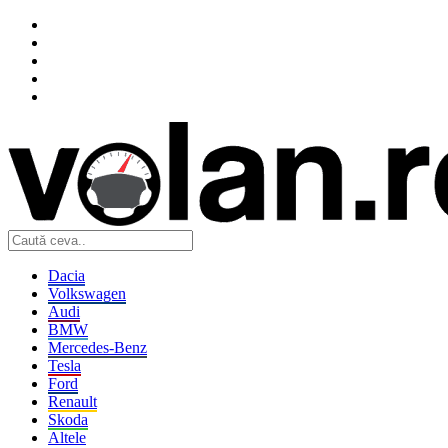
Dacia
Volkswagen
Audi
BMW
Mercedes-Benz
Tesla
Ford
Renault
Skoda
Altele