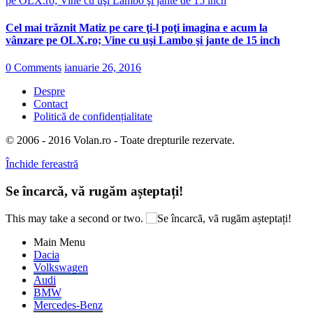
Cel mai trăznit Matiz pe care ţi-l poţi imagina e acum la
vânzare pe OLX.ro; Vine cu uşi Lambo şi jante de 15 inch
0 Comments
ianuarie 26, 2016
Despre
Contact
Politică de confidențialitate
© 2006 - 2016 Volan.ro - Toate drepturile rezervate.
Închide fereastră
Se încarcă, vă rugăm așteptați!
This may take a second or two.
Main Menu
Dacia
Volkswagen
Audi
BMW
Mercedes-Benz