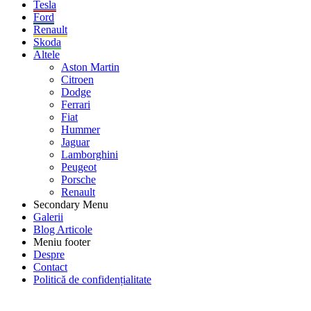
Tesla
Ford
Renault
Skoda
Altele
Aston Martin
Citroen
Dodge
Ferrari
Fiat
Hummer
Jaguar
Lamborghini
Peugeot
Porsche
Renault
Secondary Menu
Galerii
Blog Articole
Meniu footer
Despre
Contact
Politică de confidențialitate