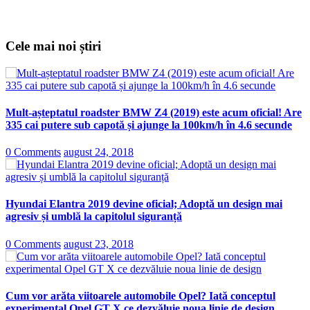
Cele mai noi știri
Mult-așteptatul roadster BMW Z4 (2019) este acum oficial! Are
335 cai putere sub capotă și ajunge la 100km/h în 4.6 secunde
0 Comments
august 24, 2018
Hyundai Elantra 2019 devine oficial; Adoptă un design mai
agresiv și umblă la capitolul siguranță
0 Comments
august 23, 2018
Cum vor arăta viitoarele automobile Opel? Iată conceptul
experimental Opel GT X ce dezvăluie noua linie de design