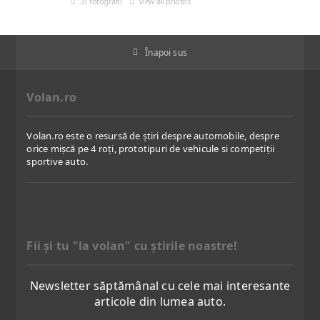
31 fotografii
View all photos
Înapoi sus
Volan.ro
Volan.ro este o resursă de știri despre automobile, despre
orice mișcă pe 4 roți, prototipuri de vehicule si competiții
sportive auto.
Fii şi tu "la volan" cu ştirile noastre!
Newsletter săptămânal cu cele mai interesante
articole din lumea auto.