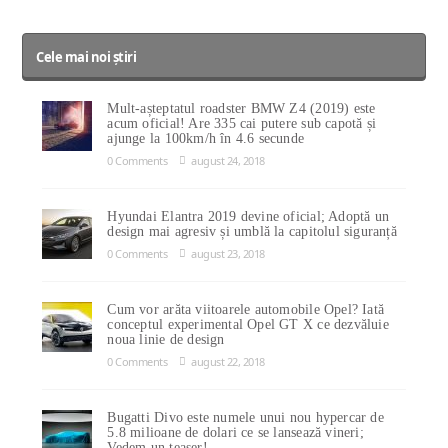
Cele mai noi știri
Mult-așteptatul roadster BMW Z4 (2019) este
acum oficial! Are 335 cai putere sub capotă și
ajunge la 100km/h în 4.6 secunde
0 Comments
august 24, 2018
Hyundai Elantra 2019 devine oficial; Adoptă un
design mai agresiv și umblă la capitolul siguranță
0 Comments
august 23, 2018
Cum vor arăta viitoarele automobile Opel? Iată
conceptul experimental Opel GT X ce dezvăluie
noua linie de design
0 Comments
august 22, 2018
Bugatti Divo este numele unui nou hypercar de
5.8 milioane de dolari ce se lansează vineri;
Vedem un teaser!