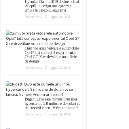
Hyundai Elantra 2019 devine oficial;
Adoptă un design mai agresiv și
umblă la capitolul siguranță
0 Comments
august 23, 2018
Cum vor arăta viitoarele automobile
Opel? Iată conceptul experimental
Opel GT X ce dezvăluie noua linie
de design
0 Comments
august 22, 2018
Bugatti Divo este numele unui nou
hypercar de 5.8 milioane de dolari ce
se lansează vineri; Vedem un teaser!
0 Comments
august 21, 2018