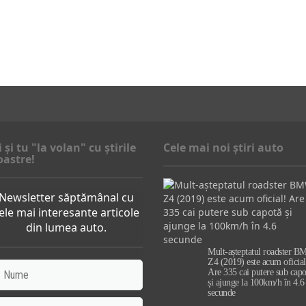
i şi tu "la volan" cu ştirile
Cele mai noi știri auto
oastre!
Newsletter săptămânal cu
ele mai interesante articole
din lumea auto.
Mult-așteptatul roadster 
Z4 (2019) este acum oficial
Are 335 cai putere sub capo
și ajunge la 100km/h în 4.6
secunde