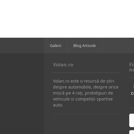
Galerii
Blog Articole
Volan.ro
Fi
n
Volan.ro este o resursă de știri
despre automobile, despre orice
c
mișcă pe 4 roți, prototipuri de
vehicule si competiții sportive
auto.