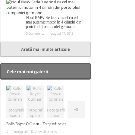
Noul BMW Seria 3 va sosi cu cel
mai puternic motor în 4 cilindri din
portofoliul companiei germane
0 Comments
august 17, 2018
Arată mai multe articole
Cele mai noi galerii
+8
Rolls-Royce Cullinan – Fotografii spion
11 fotografii
View all photos