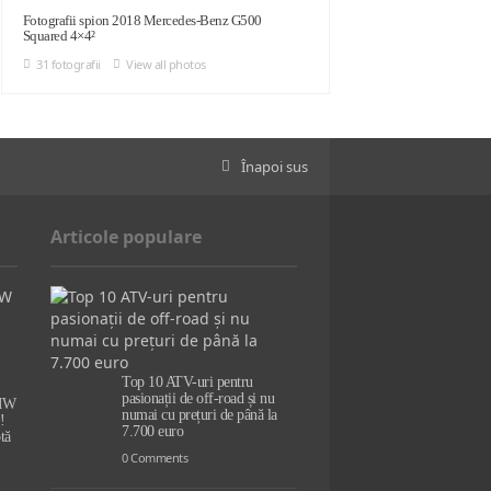
Fotografii spion 2018 Mercedes-Benz G500
Squared 4×4²
31 fotografii
View all photos
Înapoi sus
Articole populare
Top 10 ATV-uri pentru
pasionații de off-road și nu
BMW
numai cu prețuri de până la
!
7.700 euro
tă
0 Comments