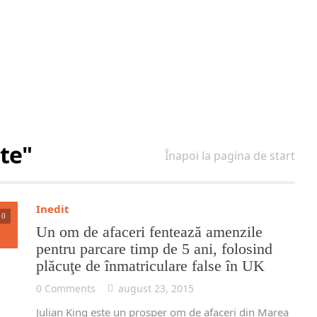
te"
Înapoi la pagina de start
Inedit
0
Un om de afaceri fentează amenzile
pentru parcare timp de 5 ani, folosind
plăcuţe de înmatriculare false în UK
0 Comments
august 23, 2015
Julian King este un prosper om de afaceri din Marea