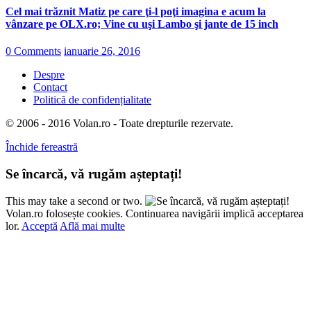
Cel mai trăznit Matiz pe care ţi-l poţi imagina e acum la
vânzare pe OLX.ro; Vine cu uşi Lambo şi jante de 15 inch
0 Comments
ianuarie 26, 2016
Despre
Contact
Politică de confidențialitate
© 2006 - 2016 Volan.ro - Toate drepturile rezervate.
Închide fereastră
Se încarcă, vă rugăm așteptați!
This may take a second or two.
Volan.ro folosește cookies. Continuarea navigării implică acceptarea
lor.
Acceptă
Află mai multe