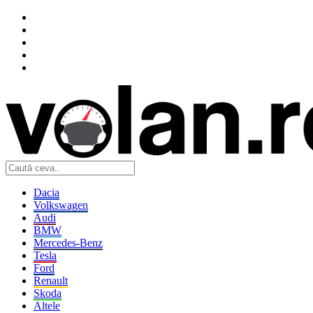
Dacia
Volkswagen
Audi
BMW
Mercedes-Benz
Tesla
Ford
Renault
Skoda
Altele