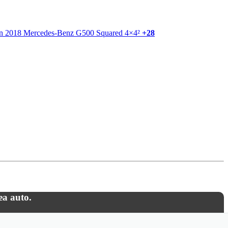
+28
ea auto.