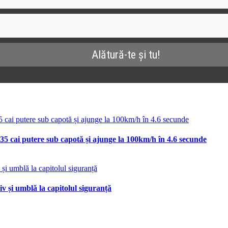
35 cai putere sub capotă și ajunge la 100km/h în 4.6 secunde
v și umblă la capitolul siguranță