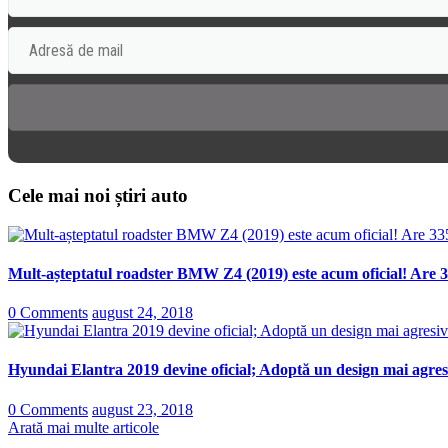
Cele mai noi știri auto
Mult-așteptatul roadster BMW Z4 (2019) este acum oficial! Are 3
0 Comments
august 24, 2018
Hyundai Elantra 2019 devine oficial; Adoptă un design mai agresi
0 Comments
august 23, 2018
Arată mai multe articole