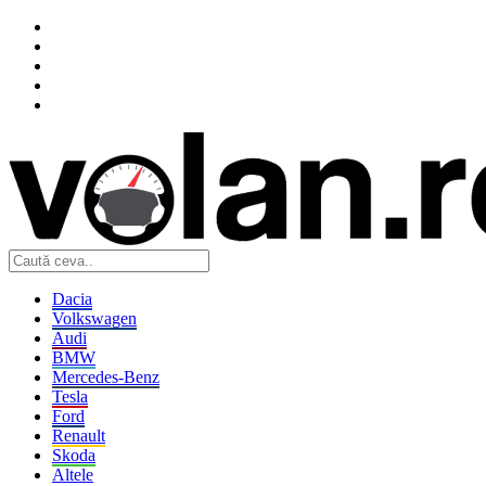
Dacia
Volkswagen
Audi
BMW
Mercedes-Benz
Tesla
Ford
Renault
Skoda
Altele