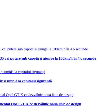
35 cai putere sub capotă și ajunge la 100km/h în 4.6 secunde
v și umblă la capitolul siguranță
mental Opel GT X ce dezvăluie noua linie de design