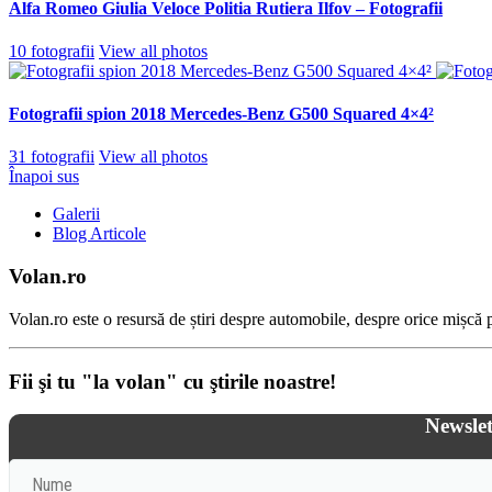
Alfa Romeo Giulia Veloce Politia Rutiera Ilfov – Fotografii
10 fotografii
View all photos
Fotografii spion 2018 Mercedes-Benz G500 Squared 4×4²
31 fotografii
View all photos
Înapoi sus
Galerii
Blog Articole
Volan.ro
Volan.ro este o resursă de știri despre automobile, despre orice mișcă pe
Fii şi tu "la volan" cu ştirile noastre!
Newslet