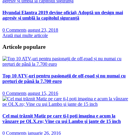
Hyundai Elantra 2019 devine oficial; Adoptă un design mai
agresiv și umblă la capitolul siguranță
0 Comments
august 23, 2018
Arată mai multe articole
Articole populare
Top 10 ATV-uri pentru pasionații de off-road și nu numai cu
prețuri de până la 7.700 euro
0 Comments
august 15, 2016
Cel mai trăznit Matiz pe care ţi-l poţi imagina e acum la
vânzare pe OLX.ro; Vine cu uşi Lambo şi jante de 15 inch
0 Comments
ianuarie 26, 2016