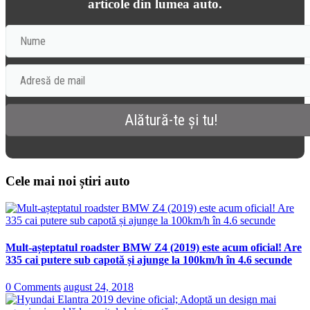
articole din lumea auto.
Cele mai noi știri auto
Mult-așteptatul roadster BMW Z4 (2019) este acum oficial! Are
335 cai putere sub capotă și ajunge la 100km/h în 4.6 secunde
0 Comments
august 24, 2018