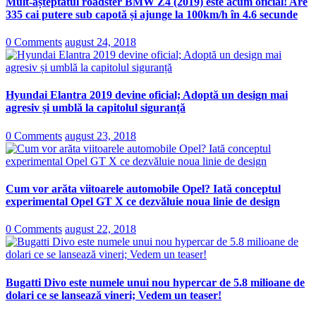
Mult-așteptatul roadster BMW Z4 (2019) este acum oficial! Are
335 cai putere sub capotă și ajunge la 100km/h în 4.6 secunde
0 Comments
august 24, 2018
Hyundai Elantra 2019 devine oficial; Adoptă un design mai
agresiv și umblă la capitolul siguranță
0 Comments
august 23, 2018
Cum vor arăta viitoarele automobile Opel? Iată conceptul
experimental Opel GT X ce dezvăluie noua linie de design
0 Comments
august 22, 2018
Bugatti Divo este numele unui nou hypercar de 5.8 milioane de
dolari ce se lansează vineri; Vedem un teaser!