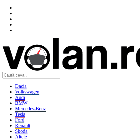
Dacia
Volkswagen
Audi
BMW
Mercedes-Benz
Tesla
Ford
Renault
Skoda
Altele