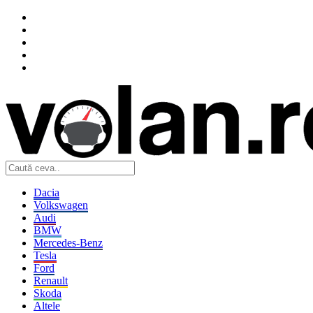
Dacia
Volkswagen
Audi
BMW
Mercedes-Benz
Tesla
Ford
Renault
Skoda
Altele