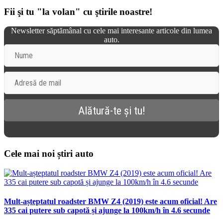
Fii şi tu "la volan" cu ştirile noastre!
Newsletter săptămânal cu cele mai interesante articole din lumea
auto.
Cele mai noi știri auto
Mult-așteptatul roadster BMW Z4 (2019) este acum oficial! Are
335 cai putere sub capotă și ajunge la 100km/h în 4.6 secunde