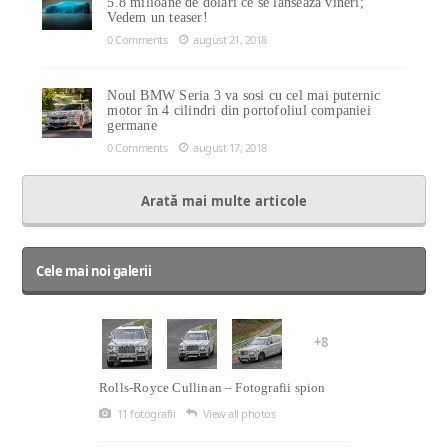
5.8 milioane de dolari ce se lansează vineri;
Vedem un teaser!
0 Comments
august 21, 2018
Noul BMW Seria 3 va sosi cu cel mai puternic
motor în 4 cilindri din portofoliul companiei
germane
0 Comments
august 17, 2018
Arată mai multe articole
Cele mai noi galerii
+8
Rolls-Royce Cullinan – Fotografii spion
11 fotografii
View all photos