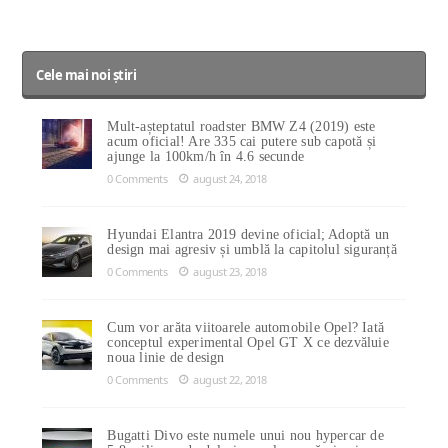
Cele mai noi știri
Mult-așteptatul roadster BMW Z4 (2019) este
acum oficial! Are 335 cai putere sub capotă și
ajunge la 100km/h în 4.6 secunde
0 Comments
august 24, 2018
Hyundai Elantra 2019 devine oficial; Adoptă un
design mai agresiv și umblă la capitolul siguranță
0 Comments
august 23, 2018
Cum vor arăta viitoarele automobile Opel? Iată
conceptul experimental Opel GT X ce dezvăluie
noua linie de design
0 Comments
august 22, 2018
Bugatti Divo este numele unui nou hypercar de