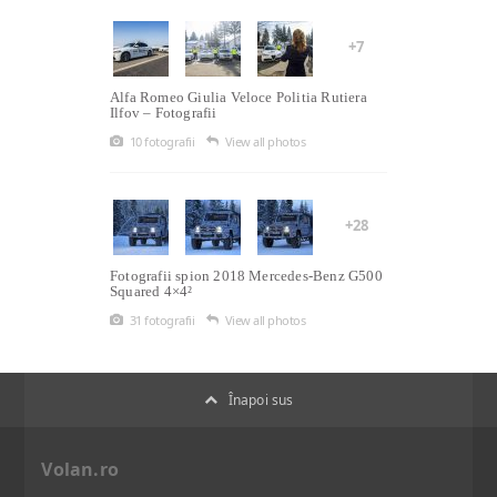
+7
Alfa Romeo Giulia Veloce Politia Rutiera
Ilfov – Fotografii
10 fotografii
View all photos
+28
Fotografii spion 2018 Mercedes-Benz G500
Squared 4×4²
31 fotografii
View all photos
Înapoi sus
Volan.ro