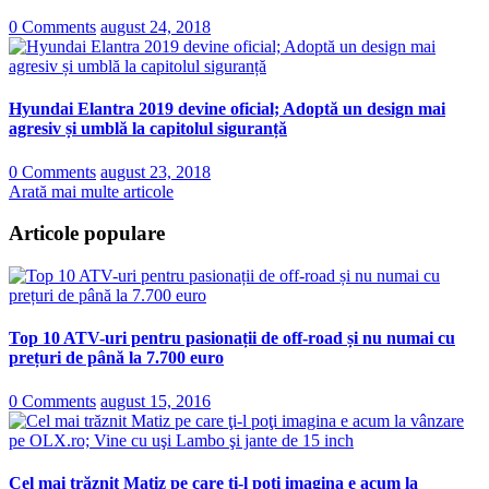
0 Comments
august 24, 2018
Hyundai Elantra 2019 devine oficial; Adoptă un design mai
agresiv și umblă la capitolul siguranță
0 Comments
august 23, 2018
Arată mai multe articole
Articole populare
Top 10 ATV-uri pentru pasionații de off-road și nu numai cu
prețuri de până la 7.700 euro
0 Comments
august 15, 2016
Cel mai trăznit Matiz pe care ţi-l poţi imagina e acum la