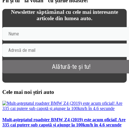
Fii şi tu "la volan" cu ştirile noastre!
Newsletter săptămânal cu cele mai interesante
articole din lumea auto.
Cele mai noi știri auto
Mult-așteptatul roadster BMW Z4 (2019) este acum oficial! Are
335 cai putere sub capotă și ajunge la 100km/h în 4.6 secunde