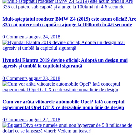
Mult-așteptatul roadster BMW Z4 (2019) este acum oficial! Are
335 cai putere sub capotă și ajunge la 100km/h în 4.6 secunde
0 Comments
august 24, 2018
Hyundai Elantra 2019 devine oficial; Adoptă un design mai
agresiv și umblă la capitolul siguranță
0 Comments
august 23, 2018
Cum vor arăta viitoarele automobile Opel? Iată conceptul
experimental Opel GT X ce dezvăluie noua linie de design
0 Comments
august 22, 2018