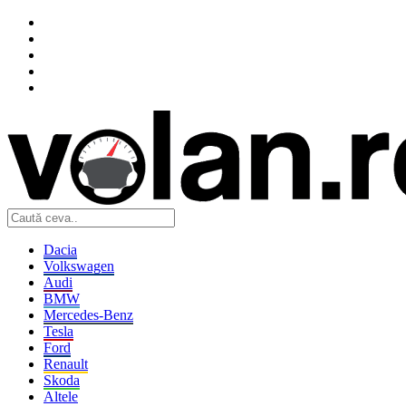
Dacia
Volkswagen
Audi
BMW
Mercedes-Benz
Tesla
Ford
Renault
Skoda
Altele