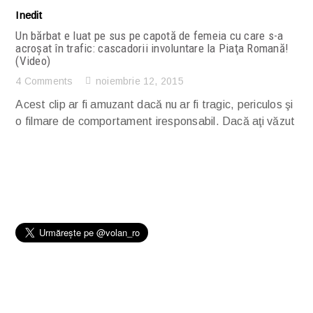
Inedit
Un bărbat e luat pe sus pe capotă de femeia cu care s-a
acroşat în trafic: cascadorii involuntare la Piaţa Romană!
(Video)
4 Comments
noiembrie 12, 2015
Acest clip ar fi amuzant dacă nu ar fi tragic, periculos şi
o filmare de comportament iresponsabil. Dacă aţi văzut