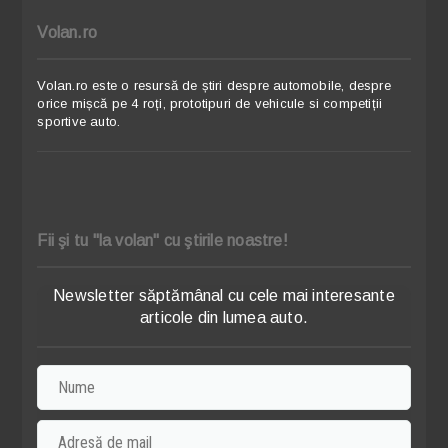
Volan.ro
Volan.ro este o resursă de știri despre automobile, despre
orice mișcă pe 4 roți, prototipuri de vehicule si competiții
sportive auto.
Fii şi tu "la volan" cu ştirile noastre!
Newsletter săptămânal cu cele mai interesante
articole din lumea auto.