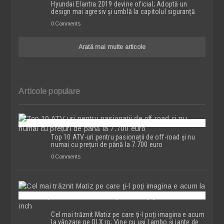
Hyundai Elantra 2019 devine oficial; Adoptă un
design mai agresiv și umblă la capitolul siguranță
0 Comments
Arată mai multe articole
Articole populare
Top 10 ATV-uri pentru pasionații de off-road și nu
numai cu prețuri de până la 7.700 euro
0 Comments
Cel mai trăznit Matiz pe care ţi-l poţi imagina e acum
la vânzare pe OLX.ro; Vine cu uşi Lambo şi jante de