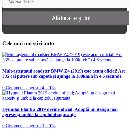
Cele mai noi știri auto
Mult-așteptatul roadster BMW Z4 (2019) este acum oficial! Are
335 cai putere sub capotă și ajunge la 100km/h în 4.6 secunde
0 Comments
august 24, 2018
Hyundai Elantra 2019 devine oficial; Adoptă un design mai
agresiv și umblă la capitolul siguranță
0 Comments
august 23, 2018