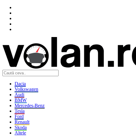
Dacia
Volkswagen
Audi
BMW
Mercedes-Benz
Tesla
Ford
Renault
Skoda
Altele