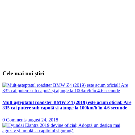
Cele mai noi știri
Mult-așteptatul roadster BMW Z4 (2019) este acum oficial! Are
335 cai putere sub capotă și ajunge la 100km/h în 4.6 secunde
0 Comments
august 24, 2018