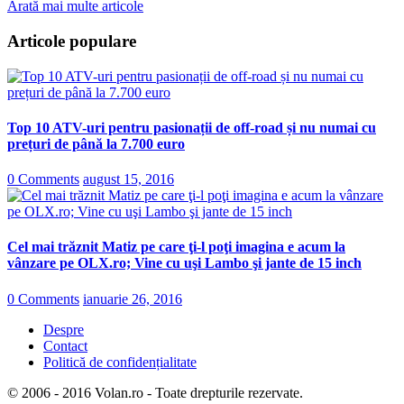
Arată mai multe articole
Articole populare
Top 10 ATV-uri pentru pasionații de off-road și nu numai cu
prețuri de până la 7.700 euro
0 Comments
august 15, 2016
Cel mai trăznit Matiz pe care ţi-l poţi imagina e acum la
vânzare pe OLX.ro; Vine cu uşi Lambo şi jante de 15 inch
0 Comments
ianuarie 26, 2016
Despre
Contact
Politică de confidențialitate
© 2006 - 2016 Volan.ro - Toate drepturile rezervate.