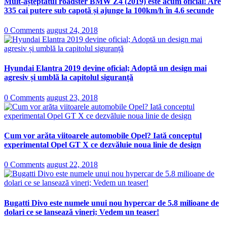
Mult-așteptatul roadster BMW Z4 (2019) este acum oficial! Are
335 cai putere sub capotă și ajunge la 100km/h în 4.6 secunde
0 Comments
august 24, 2018
Hyundai Elantra 2019 devine oficial; Adoptă un design mai
agresiv și umblă la capitolul siguranță
0 Comments
august 23, 2018
Cum vor arăta viitoarele automobile Opel? Iată conceptul
experimental Opel GT X ce dezvăluie noua linie de design
0 Comments
august 22, 2018
Bugatti Divo este numele unui nou hypercar de 5.8 milioane de
dolari ce se lansează vineri; Vedem un teaser!