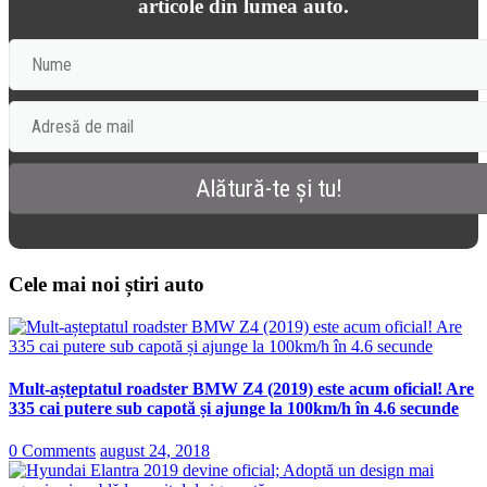
articole din lumea auto.
Cele mai noi știri auto
Mult-așteptatul roadster BMW Z4 (2019) este acum oficial! Are
335 cai putere sub capotă și ajunge la 100km/h în 4.6 secunde
0 Comments
august 24, 2018