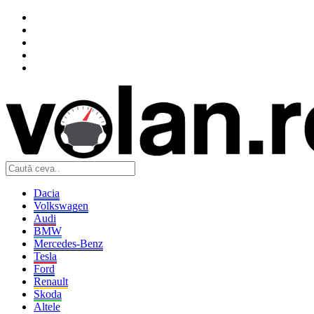
Dacia
Volkswagen
Audi
BMW
Mercedes-Benz
Tesla
Ford
Renault
Skoda
Altele