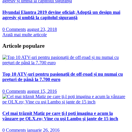
Hyundai Elantra 2019 devine oficial; Adoptă un design mai
agresiv și umblă la capitolul siguranță
0 Comments
august 23, 2018
Arată mai multe articole
Articole populare
Top 10 ATV-uri pentru pasionații de off-road și nu numai cu
prețuri de până la 7.700 euro
0 Comments
august 15, 2016
Cel mai trăznit Matiz pe care ţi-l poţi imagina e acum la
vânzare pe OLX.ro; Vine cu uşi Lambo şi jante de 15 inch
0 Comments
ianuarie 26, 2016