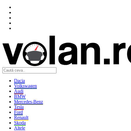
Dacia
Volkswagen
Audi
BMW
Mercedes-Benz
Tesla
Ford
Renault
Skoda
Altele