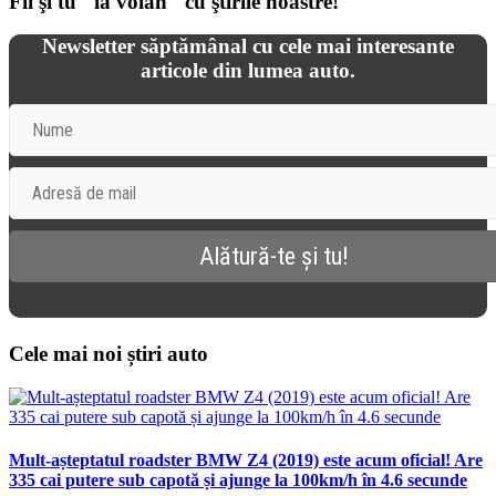
Fii şi tu "la volan" cu ştirile noastre!
Newsletter săptămânal cu cele mai interesante
articole din lumea auto.
Cele mai noi știri auto
Mult-așteptatul roadster BMW Z4 (2019) este acum oficial! Are
335 cai putere sub capotă și ajunge la 100km/h în 4.6 secunde