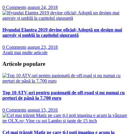
0 Comments
august 24, 2018
Hyundai Elantra 2019 devine oficial; Adoptă un design mai
agresiv și umblă la capitolul siguranță
0 Comments
august 23, 2018
Arată mai multe articole
Articole populare
Top 10 ATV-uri pentru pasionații de off-road și nu numai cu
prețuri de până la 7.700 euro
0 Comments
august 15, 2016
Cel mai trăznit Matiz pe care ţi-l poţi imagina e acum la