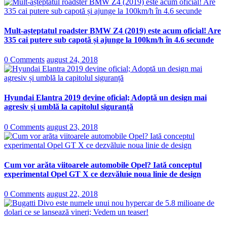
Mult-așteptatul roadster BMW Z4 (2019) este acum oficial! Are
335 cai putere sub capotă și ajunge la 100km/h în 4.6 secunde
0 Comments
august 24, 2018
Hyundai Elantra 2019 devine oficial; Adoptă un design mai
agresiv și umblă la capitolul siguranță
0 Comments
august 23, 2018
Cum vor arăta viitoarele automobile Opel? Iată conceptul
experimental Opel GT X ce dezvăluie noua linie de design
0 Comments
august 22, 2018