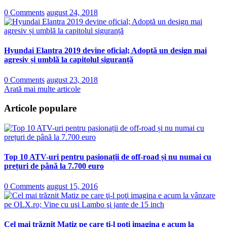
0 Comments
august 24, 2018
Hyundai Elantra 2019 devine oficial; Adoptă un design mai
agresiv și umblă la capitolul siguranță
0 Comments
august 23, 2018
Arată mai multe articole
Articole populare
Top 10 ATV-uri pentru pasionații de off-road și nu numai cu
prețuri de până la 7.700 euro
0 Comments
august 15, 2016
Cel mai trăznit Matiz pe care ţi-l poţi imagina e acum la