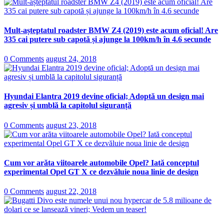
Mult-așteptatul roadster BMW Z4 (2019) este acum oficial! Are
335 cai putere sub capotă și ajunge la 100km/h în 4.6 secunde
0 Comments
august 24, 2018
Hyundai Elantra 2019 devine oficial; Adoptă un design mai
agresiv și umblă la capitolul siguranță
0 Comments
august 23, 2018
Cum vor arăta viitoarele automobile Opel? Iată conceptul
experimental Opel GT X ce dezvăluie noua linie de design
0 Comments
august 22, 2018