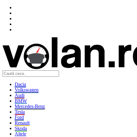
Dacia
Volkswagen
Audi
BMW
Mercedes-Benz
Tesla
Ford
Renault
Skoda
Altele