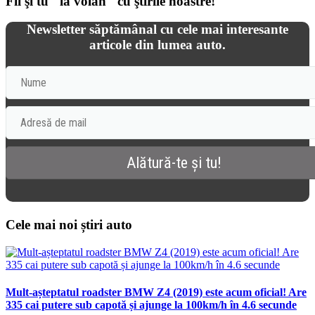
Fii şi tu "la volan" cu ştirile noastre!
Newsletter săptămânal cu cele mai interesante
articole din lumea auto.
Cele mai noi știri auto
Mult-așteptatul roadster BMW Z4 (2019) este acum oficial! Are
335 cai putere sub capotă și ajunge la 100km/h în 4.6 secunde