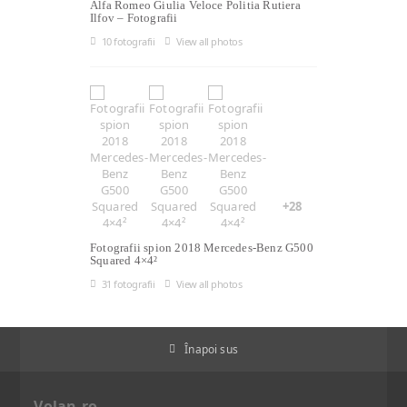
Alfa Romeo Giulia Veloce Politia Rutiera
Ilfov – Fotografii
10 fotografii
View all photos
+28
Fotografii spion 2018 Mercedes-Benz G500
Squared 4×4²
31 fotografii
View all photos
Înapoi sus
Volan.ro