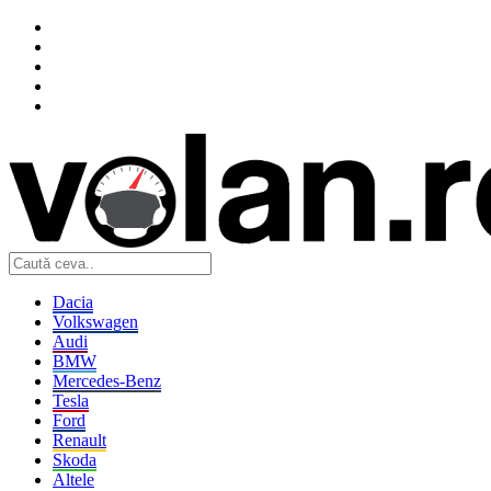
Dacia
Volkswagen
Audi
BMW
Mercedes-Benz
Tesla
Ford
Renault
Skoda
Altele