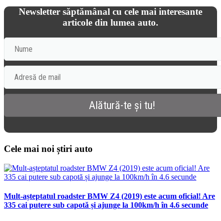
Newsletter săptămânal cu cele mai interesante
articole din lumea auto.
Cele mai noi știri auto
Mult-așteptatul roadster BMW Z4 (2019) este acum oficial! Are
335 cai putere sub capotă și ajunge la 100km/h în 4.6 secunde