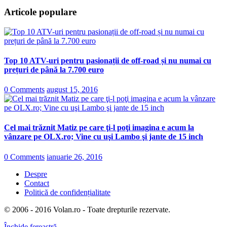
Articole populare
Top 10 ATV-uri pentru pasionații de off-road și nu numai cu
prețuri de până la 7.700 euro
0 Comments
august 15, 2016
Cel mai trăznit Matiz pe care ţi-l poţi imagina e acum la
vânzare pe OLX.ro; Vine cu uşi Lambo şi jante de 15 inch
0 Comments
ianuarie 26, 2016
Despre
Contact
Politică de confidențialitate
© 2006 - 2016 Volan.ro - Toate drepturile rezervate.
Închide fereastră