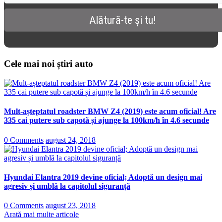
Cele mai noi știri auto
Mult-așteptatul roadster BMW Z4 (2019) este acum oficial! Are
335 cai putere sub capotă și ajunge la 100km/h în 4.6 secunde
0 Comments
august 24, 2018
Hyundai Elantra 2019 devine oficial; Adoptă un design mai
agresiv și umblă la capitolul siguranță
0 Comments
august 23, 2018
Arată mai multe articole