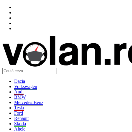
Dacia
Volkswagen
Audi
BMW
Mercedes-Benz
Tesla
Ford
Renault
Skoda
Altele